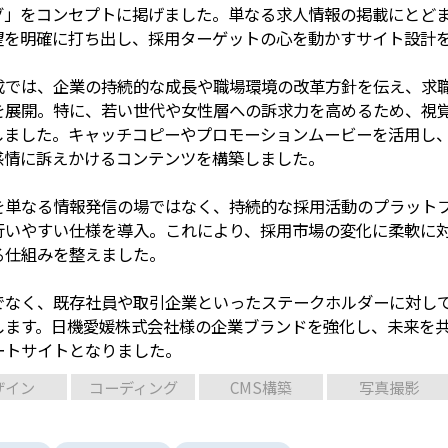
グ」をコンセプトに掲げました。単なる求人情報の掲載にとど
望を明確に打ち出し、採用ターゲットの心を動かすサイト設計
成では、企業の持続的な成長や職場環境の改革方針を伝え、求
を展開。特に、若い世代や女性層への訴求力を高めるため、視
しました。キャッチコピーやプロモーションムービーを活用し
感情に訴えかけるコンテンツを構築しました。
を単なる情報発信の場ではなく、持続的な採用活動のプラット
行いやすい仕様を導入。これにより、採用市場の変化に柔軟に
る仕組みを整えました。
でなく、既存社員や取引企業といったステークホルダーに対し
します。日機愛媛株式会社様の企業ブランドを強化し、未来を
ートサイトとなりました。
ザイン
コーディング
CMS構築
写真撮影