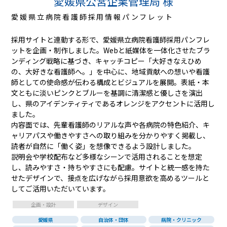
愛媛県公営企業管理局 様
愛媛県立病院看護師採用情報パンフレット
採用サイトと連動する形で、愛媛県立病院看護師採用パンフレ
ットを企画・制作しました。Webと紙媒体を一体化させたブラ
ンディング戦略に基づき、キャッチコピー「大好きなえひめ
の、大好きな看護師へ。」を中心に、地域貢献への想いや看護
師としての使命感が伝わる構成とビジュアルを展開。表紙・本
文ともに淡いピンクとブルーを基調に清潔感と優しさを演出
し、県のアイデンティティであるオレンジをアクセントに活用し
ました。
内容面では、先輩看護師のリアルな声や各病院の特色紹介、キ
ャリアパスや働きやすさへの取り組みを分かりやすく掲載し、
読者が自然に「働く姿」を想像できるよう設計しました。
説明会や学校配布など多様なシーンで活用されることを想定
し、読みやすさ・持ちやすさにも配慮。サイトと統一感を持た
せたデザインで、接点を広げながら採用意欲を高めるツールと
してご活用いただいています。
企画・設計
デザイン
愛媛県
自治体・団体
病院・クリニック