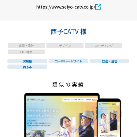
https://www.seiyo-catv.co.jp/
西予CATV 様
企画・設計
デザイン
コーディング
CMS構築
愛媛県
コーポレートサイト
放送・通信
西予市
類似の実績